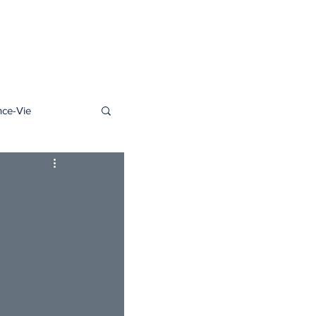
06 77 96 09 63
s regards
Contact
Accès client
nce-Vie