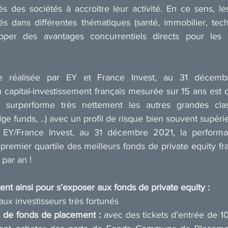
s des sociétés à accroitre leur activité. En ce sens, le
s dans différentes thématiques (santé, immobilier, techn
per des avantages concurrentiels directs pour les s
le réalisée par EY et France Invest, au 31 décembr
capital-investissement français mesurée sur 15 ans est d
surperforme très nettement les autres grandes class
ge funds, ..) avec un profil de risque bien souvent supérie
e EY/France Invest, au 31 décembre 2021, la performa
remier quartile des meilleurs fonds de private equity fran
par an !
tent ainsi pour s’exposer aux fonds de private equity :
aux investisseurs très fortunés
ts de fonds de placement :
 avec des tickets d’entrée de 1