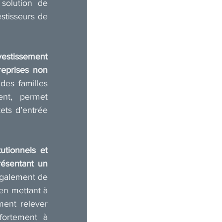
solution de 
stisseurs de 
estissement 
eprises non 
des familles 
nt, permet 
ets d’entrée 
utionnels et 
ésentant un 
également de 
en mettant à 
ent relever 
ortement à 