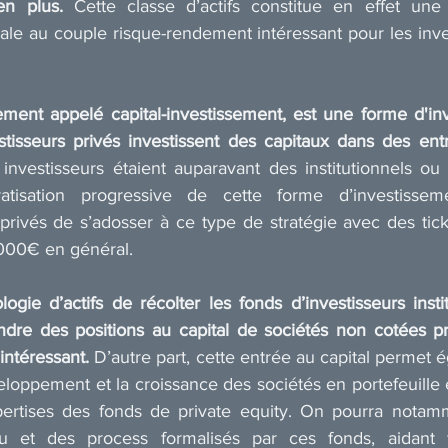
en plus.
 Cette classe d’actifs constitue en effet une 
niale au couple risque-rendement intéressant pour les inve
ement appelé capital-investissement, est une forme d'inv
stisseurs privés investissent des capitaux dans des entr
 investisseurs étaient auparavant des institutionnels ou 
atisation progressive de cette forme d’investisseme
 privés de s’adosser à ce type de stratégie avec des tick
 000€ en général.
logie d’actifs de récolter les fonds d’investisseurs instit
endre des positions au capital de sociétés non cotées pr
intéressant.
 D’autre part, cette entrée au capital permet 
veloppement et la croissance des sociétés en portefeuille 
xpertises des fonds de private equity. On pourra notamm
u et des process formalisés par ces fonds, aidant f