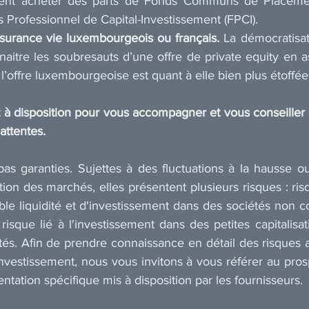
vent acheter des parts de Fonds Communs de Placemen
 Professionnel de Capital-Investissement (FPCI).
ssurance vie luxembourgeois ou français.
 La démocratisat
t naitre les soubresauts d’une offre de private equity en a
 l’offre luxembourgeoise est quant à elle bien plus étoffée
t à disposition pour vous accompagner et vous conseiller l
attentes.
as garanties. Sujettes à des fluctuations à la hausse ou
ion des marchés, elles présentent plusieurs risques : ris
ible liquidité et d'investissement dans des sociétés non co
 risque lié à l'investissement dans des petites capitalisat
s. Afin de prendre connaissance en détail des risques af
’investissement, nous vous invitons à vous référer au pros
tation spécifique mis à disposition par les fournisseurs.