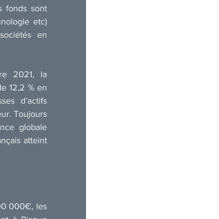
s fonds sont 
ologie etc) 
ociétés en 
e 2021, la 
e 12,2 % en 
es d’actifs 
ur. Toujours 
nce globale 
çais atteint 
00 000€, les 