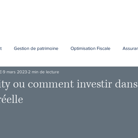
Accueil
Présentation
Vos projets
Nos expertises
Le
t
Gestion de patrimoine
Optimisation Fiscale
Assura
E
9 mars 2023
2 min de lecture
ity ou comment investir dans
éelle