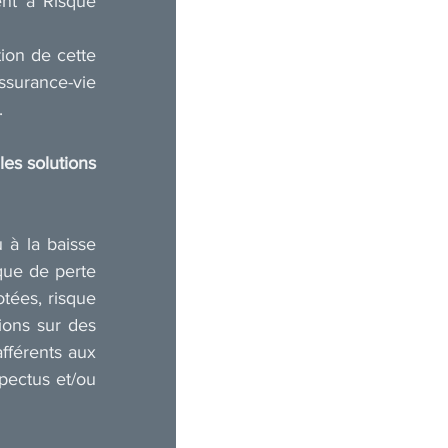
t à Risque 
ion de cette 
ssurance-vie 
.
es solutions 
 à la baisse 
que de perte 
tées, risque 
ions sur des 
férents aux 
pectus et/ou 