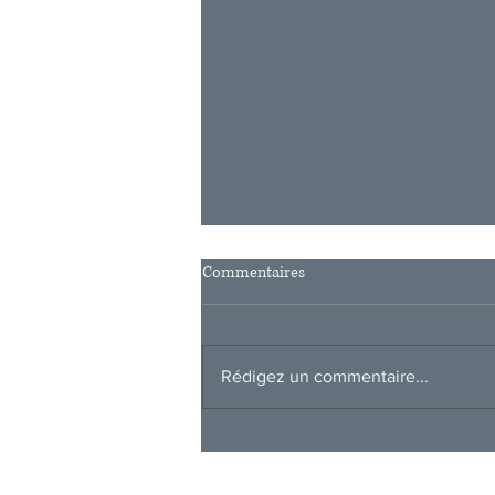
Commentaires
Rédigez un commentaire...
Pacte Dutreil : Le guide pour
transmettre son entreprise en
2026