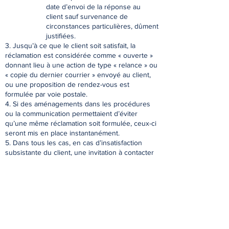
date d’envoi de la réponse au
client sauf survenance de
circonstances particulières, dûment
justifiées.
3. Jusqu’à ce que le client soit satisfait, la
réclamation est considérée comme « ouverte »
donnant lieu à une action de type « relance » ou
« copie du dernier courrier » envoyé au client,
ou une proposition de rendez-vous est
formulée par voie postale.
4. Si des aménagements dans les procédures
ou la communication permettaient d’éviter
qu’une même réclamation soit formulée, ceux-ci
seront mis en place instantanément.
5. Dans tous les cas, en cas d’insatisfaction
subsistante du client, une invitation à contacter
un médiateur sera proposée pour solliciter sa
participation dans le règlement de la
réclamation. Vous trouverez ci-dessous leurs
coordonnés.
SAISIR UN MÉDIATEUR