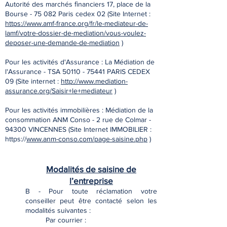
Autorité des marchés ﬁnanciers 17, place de la
Bourse - 75 082 Paris cedex 02 (Site Internet :
https://www.amf-france.org/fr/le-mediateur-de-
lamf/votre-dossier-de-mediation/vous-voulez-
deposer-une-demande-de-mediation
)
Pour les activités d'Assurance : La Médiation de
l'Assurance - TSA
50110 - 75441
PARIS CEDEX
09 (Site internet :
http://www.mediation-
assurance.org/Saisir+le+mediateur
)
Pour les activités immobilières : Médiation de la
consommation ANM Conso - 2 rue de Colmar -
94300 VINCENNES (Site Internet IMMOBILIER :
https://
www.anm-conso.com/page-saisine.php
)
Modalités de saisine de
l’entreprise
B - Pour toute réclamation votre
conseiller peut être contacté selon les
modalités suivantes :
Par courrier :