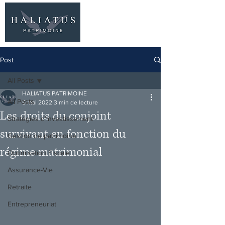
06 77 96 09 63
Post
All Posts
HALIATUS PATRIMOINE
All Posts
5 mai 2022
3 min de lecture
Les droits du conjoint
Stratégies d'investissement
survivant en fonction du
Gestion de patrimoine
régime matrimonial
Optimisation Fiscale
Assurance-Vie
Retraite
Entrepreneuriat