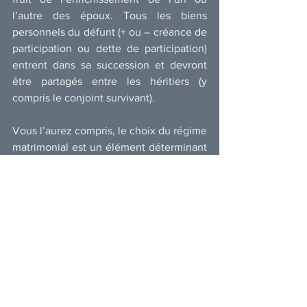
l’autre des époux. Tous les biens 
personnels du défunt (+ ou – créance de 
participation ou dette de participation) 
entrent dans sa succession et devront 
être partagés entre les héritiers (y 
compris le conjoint survivant).
Vous l’aurez compris, le choix du régime 
matrimonial est un élément déterminant 
de la protection du conjoint survivant. 
Vous trouverez ci-après un tableau 
récapitulant les conséquences pratiques 
du régime matrimonial sur les droits du 
conjoint survivant.