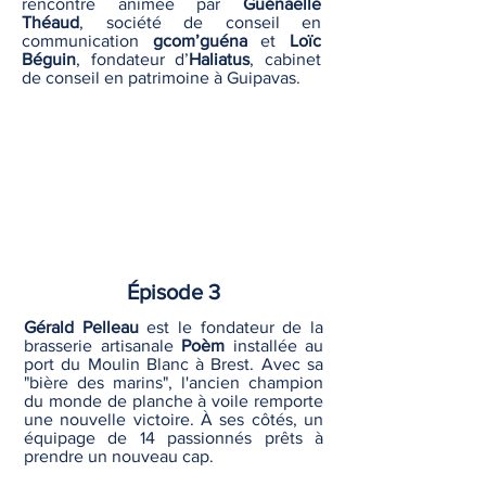
rencontre animée par
Guénaëlle
Théaud
, société de conseil en
communication
gcom’guéna
et
Loïc
Béguin
, fondateur d’
Haliatus
, cabinet
de conseil en patrimoine à Guipavas.
Épisode 3
Gérald Pelleau
est le fondateur de la
brasserie artisanale
Poèm
installée au
port du Moulin Blanc à Brest. Avec sa
"bière des marins", l'ancien champion
du monde de planche à voile remporte
une nouvelle victoire. À ses côtés, un
équipage de 14 passionnés prêts à
prendre un nouveau cap.