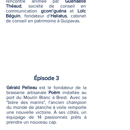
rencontre animée par
Guénaëlle
Théaud
, société de conseil en
communication
gcom’guéna
et
Loïc
Béguin
, fondateur d’
Haliatus
, cabinet
de conseil en patrimoine à Guipavas.
Épisode 3
Gérald Pelleau
est le fondateur de la
brasserie artisanale
Poèm
installée au
port du Moulin Blanc à Brest. Avec sa
"bière des marins", l'ancien champion
du monde de planche à voile remporte
une nouvelle victoire. À ses côtés, un
équipage de 14 passionnés prêts à
prendre un nouveau cap.