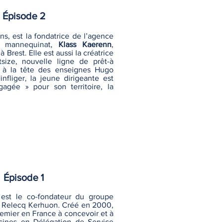
Épisode 2
ans, est la fondatrice de l’agence
e mannequinat,
Klass Kaerenn
,
 Brest. Elle est aussi la créatrice
size, nouvelle ligne de prêt-à
t à la tête des enseignes Hugo
fliger, la jeune dirigeante est
gée » pour son territoire, la
Épisode 1
est le co-fondateur du groupe
au Relecq Kerhuon. Créé en 2000,
remier en France à concevoir et à
scines en Délégation de Service