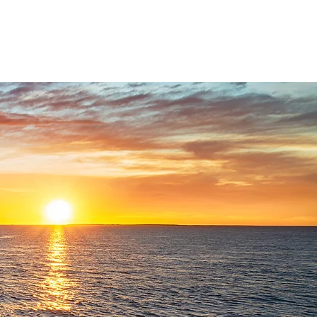
06 77 96 09 63
s regards
Contact
Accès client