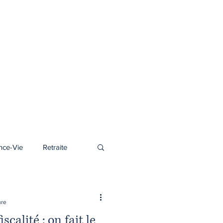
nce-Vie
Retraite
ure
scalité : on fait le