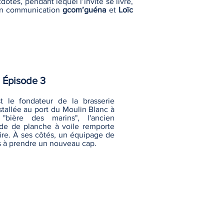
dotes, pendant lequel l’invité se livre,
 en communication
gcom’guéna
et
Loïc
Épisode 3
 le fondateur de la brasserie
stallée au port du Moulin Blanc à
"bière des marins", l'ancien
e de planche à voile remporte
ire. À ses côtés, un équipage de
s à prendre un nouveau cap.