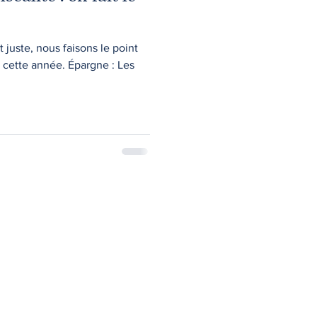
juste, nous faisons le point
 cette année. Épargne : Les
51 Boulevard de Coataudon, 29490 Guipavas
E-Mail :
loic.beguin@haliatuspatrimoine.com
Tél : 06 77 96 09 63