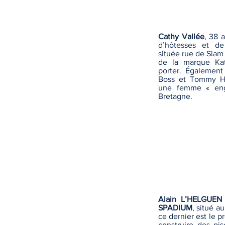
Cathy Vallée
, 38 
d’hôtesses et d
située rue de Siam à
de la marque Kat
porter. Égalemen
Boss et Tommy Hin
une femme « enga
Bretagne.
Alain L’HELGUEN
SPADIUM
, situé 
ce dernier est le p
construire des pi