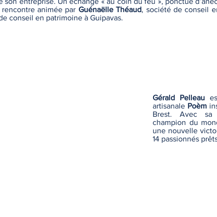
t de son entreprise. Un échange « au coin du feu », ponctué d’anec
e rencontre animée par
Guénaëlle Théaud
, société de conseil
 de conseil en patrimoine à Guipavas.
Gérald Pelleau
est
artisanale
Poèm
in
Brest. Avec sa 
champion du mond
une nouvelle victo
14 passionnés prêt