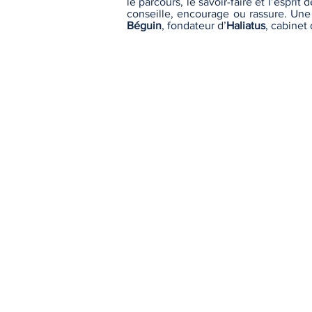
le parcours, le savoir-faire et l’espri
conseille, encourage ou rassure. Un
Béguin
, fondateur d’
Haliatus
, cabinet