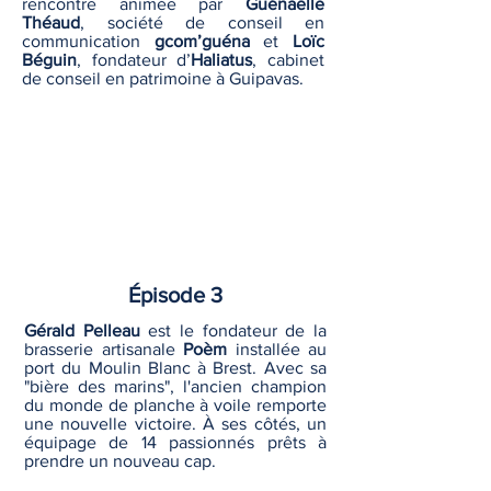
rencontre animée par
Guénaëlle
Théaud
, société de conseil en
communication
gcom’guéna
et
Loïc
Béguin
, fondateur d’
Haliatus
, cabinet
de conseil en patrimoine à Guipavas.
Épisode 3
Gérald Pelleau
est le fondateur de la
brasserie artisanale
Poèm
installée au
port du Moulin Blanc à Brest. Avec sa
"bière des marins", l'ancien champion
du monde de planche à voile remporte
une nouvelle victoire. À ses côtés, un
équipage de 14 passionnés prêts à
prendre un nouveau cap.