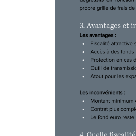
propre grille de frais de
3. Avantages et 
Les avantages :
Fiscalité attractive
Accès à des fonds p
Protection en cas de
Outil de transmissi
Atout pour les expa
Les inconvénients :
Montant minimum d
Contrat plus compl
Le fond euro reste 
4. Quelle fiscali