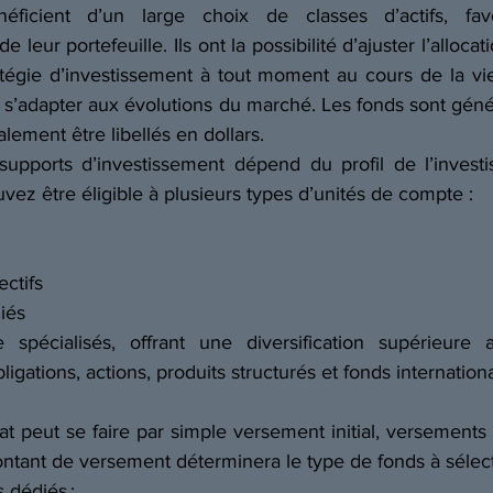
éficient d’un large choix de classes d’actifs, favo
e leur portefeuille. Ils ont la possibilité d’ajuster l’allocati
atégie d’investissement à tout moment au cours de la vie
e s’adapter aux évolutions du marché. Les fonds sont gén
ement être libellés en dollars. 
supports d’investissement dépend du profil de l’investis
uvez être éligible à plusieurs types d’unités de compte : 
ctifs 
iés 
 spécialisés, offrant une diversification supérieure a
bligations, actions, produits structurés et fonds internation
at peut se faire par simple versement initial, versements l
montant de versement déterminera le type de fonds à sélect
dédiés :  