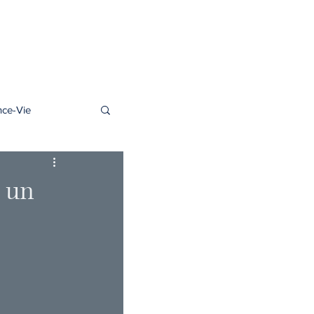
06 77 96 09 63
s regards
Contact
Accès client
nce-Vie
: un