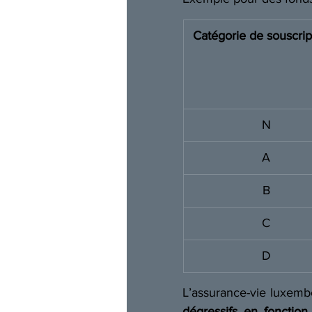
Catégorie de souscrip
N 
A 
B 
C 
D 
L’assurance-vie luxembou
dégressifs en fonction