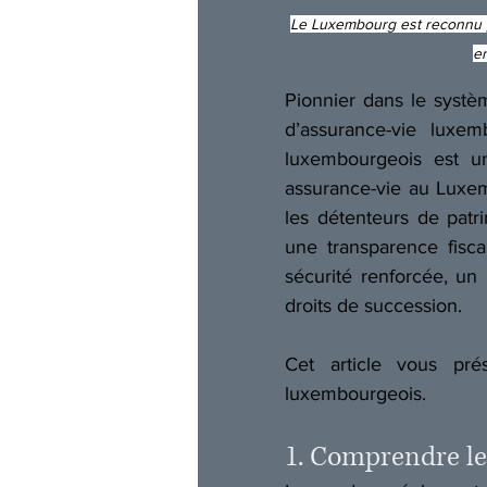
Le Luxembourg est reconnu pou
en
Pionnier dans le systèm
d’assurance-vie luxe
luxembourgeois est un
assurance-vie au Luxem
les détenteurs de patr
une transparence fiscal
sécurité renforcée, un
droits de succession. 
Cet article vous prés
luxembourgeois.  
1. Comprendre le