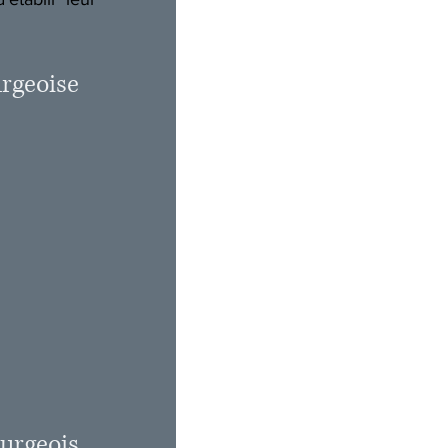
rgeoise 
urgeois 