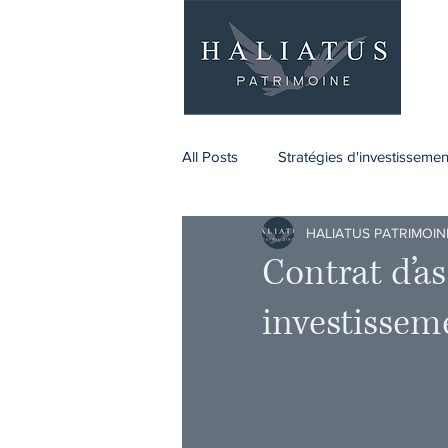
All Posts
Stratégies d'investissemen
HALIATUS PATRIMOIN
Retraite
Entrepreneuriat
Contrat d’a
investissem