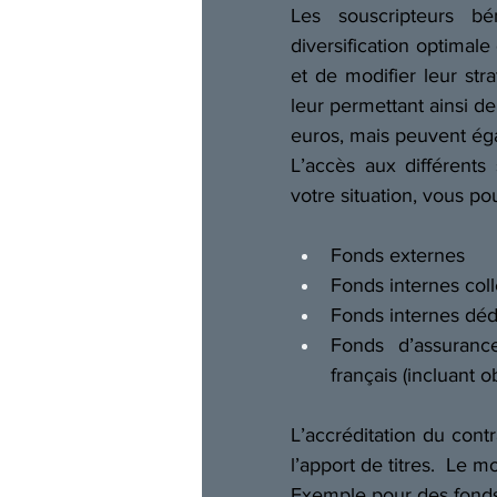
Les souscripteurs bén
diversification optimale d
et de modifier leur str
leur permettant ainsi d
euros, mais peuvent égal
L’accès aux différents 
votre situation, vous po
Fonds externes 
Fonds internes colle
Fonds internes déd
Fonds d’assurance
français (incluant o
L’accréditation du contr
l’apport de titres.  Le 
Exemple pour des fonds 