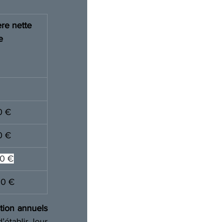
re nette 
e 
0 € 
0 € 
00 €
00 € 
tion annuels 
établir leur 