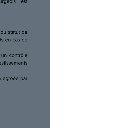
rgeois est 
du statut de 
ds en cas de 
un contrôle 
vestissements 
e agréée par 