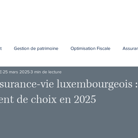
Accueil
Présentation
Vos projets
Nos expertises
Le
t
Gestion de patrimoine
Optimisation Fiscale
Assura
E
25 mars 2025
3 min de lecture
ssurance-vie luxembourgeois 
ent de choix en 2025