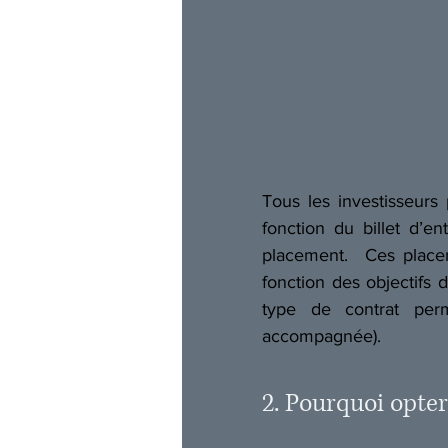
Tous les investisseurs
fonction du billet d’e
placement.  Ces placem
fonction des objectifs d
type de contrat per
accompagnée).  
2. Pourquoi opte