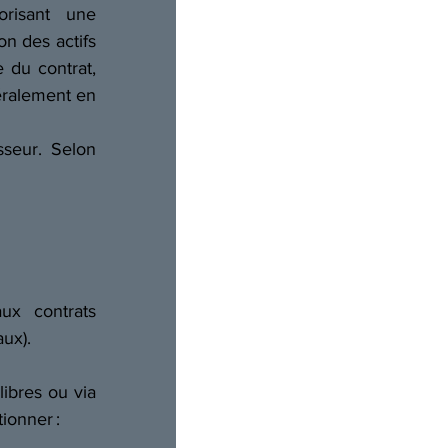
risant une 
on des actifs 
 du contrat, 
éralement en 
seur. Selon 
ux contrats 
aux).
ibres ou via 
ionner :  