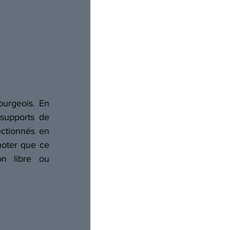
urgeois. En 
supports de 
ctionnés en 
noter que ce 
n libre ou 