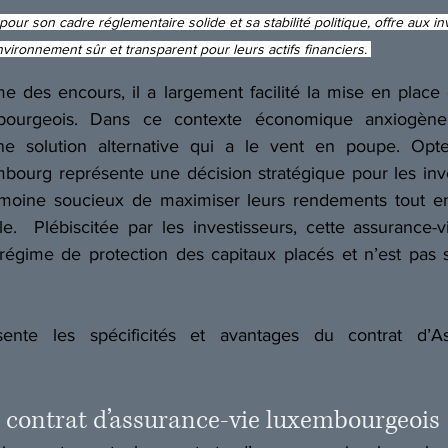
r son cadre réglementaire solide et sa stabilité politique, offre aux in
vironnement sûr et transparent pour leurs actifs financiers.
e des encours, il a largement facilité la mise en place 
mbourgeois. Dans ce contexte économique anxiogène, 
e solution alternative qui a le vent en poupe. Opte
bourg représente une décision stratégique pour les inves
imoine soucieux de maximiser leurs rendements tout en
e.  Plébiscitée par les investisseurs, cette assurance-v
 régime de protection des capitaux placés et n’est pas 
ente les spécificités et avantages du contrat d’Ass
 contrat d’assurance-vie luxembourgeois 