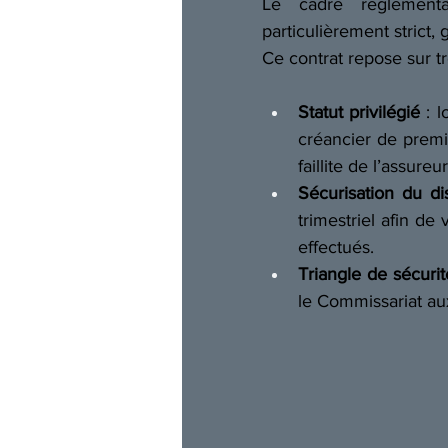
Le cadre réglementai
particulièrement strict,
Ce contrat repose sur tr
Statut privilégié
 : 
créancier de premie
faillite de l’assureur
Sécurisation du dis
trimestriel afin de 
effectués. 
Triangle de sécurit
le Commissariat aux