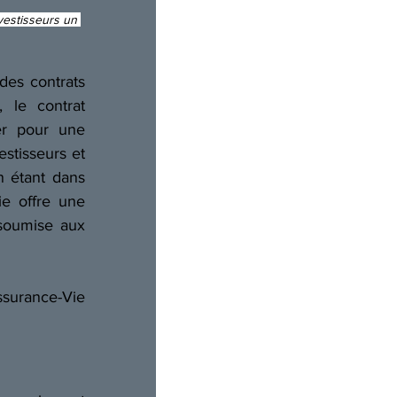
vestisseurs un 
des contrats 
le contrat 
r pour une 
tisseurs et 
 étant dans 
ie offre une 
soumise aux 
urance-Vie 